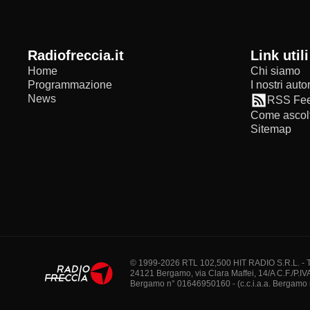
radiofreccia.it
Link utili
Home
Chi siamo
Programmazione
I nostri autor
News
RSS Fe
Come ascolt
Sitemap
© 1999-2026 RTL 102,500 HIT RADIO S.R.L. - Tutti 
24121 Bergamo, via Clara Maffei, 14/A C.F./P.IV
Bergamo n° 01646950160 - (c.c.i.a.a. Bergamo n