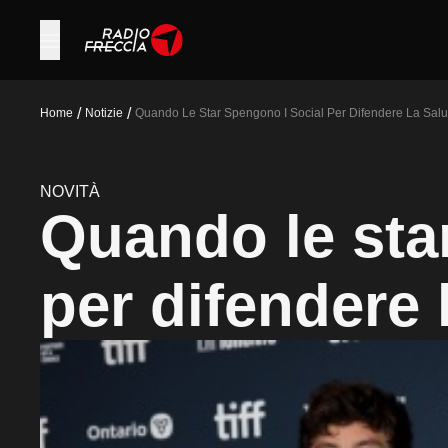
/
/
Home
Notizie
Quando Le Star Spengono I Social Per Difendere La Salu
NOVITÀ
Quando le sta
per difendere 