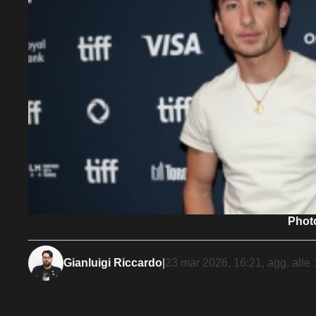
Photo
Gianluigi Riccardo
|
23 mar 2026, 16:21
, agg. alle