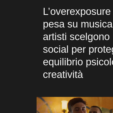
L’overexposure 
pesa su musica
artisti scelgono 
social per prot
equilibrio psico
creatività