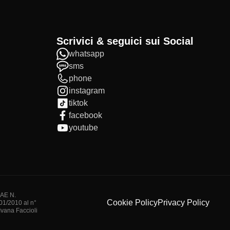
Scrivici & seguici sui Social
whatsapp
sms
phone
instagram
tiktok
facebook
youtube
IAE N.
Cookie Policy
Privacy Policy
/01/2010 al n°
vana Faccioli