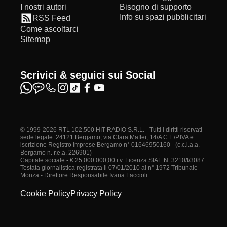
I nostri autori
Bisogno di supporto
Info su spazi pubblicitari
RSS Feed
Come ascoltarci
Sitemap
Scrivici & seguici sui Social
© 1999-2026 RTL 102,500 HIT RADIO S.R.L. - Tutti i diritti riservati -
sede legale: 24121 Bergamo, via Clara Maffei, 14/A C.F./P.IVA e
iscrizione Registro Imprese Bergamo n° 01646950160 - (c.c.i.a.a.
Bergamo n. r.e.a. 226901)
Capitale sociale - € 25.000.000,00 i.v. Licenza SIAE N. 3210/I/3087.
Testata giornalistica registrata il 07/01/2010 al n° 1972 Tribunale
Monza - Direttore Responsabile Ivana Faccioli
Cookie Policy
Privacy Policy