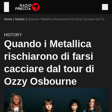
/
/
Home
Notizie
Quando I Metallica Rischiarono Di Farsi Cacciare Dal Tour
Di Ozzy Osbourne
HISTORY
Quando i Metallica
rischiarono di farsi
cacciare dal tour di
Ozzy Osbourne