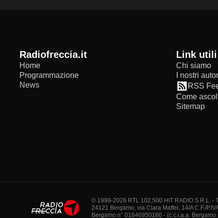
radiofreccia.it
Link utili
Home
Chi siamo
Programmazione
I nostri autor
News
RSS Fe
Come ascolt
Sitemap
© 1999-2026 RTL 102,500 HIT RADIO S.R.L. - Tutti 
24121 Bergamo, via Clara Maffei, 14/A C.F./P.IV
Bergamo n° 01646950160 - (c.c.i.a.a. Bergamo n