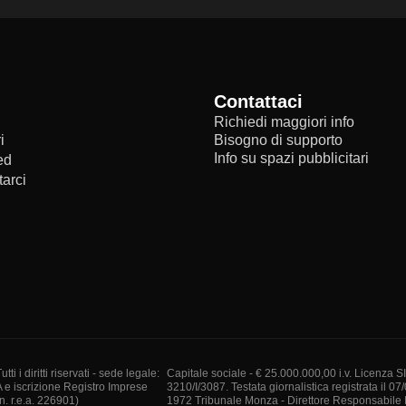
Contattaci
Richiedi maggiori info
i
Bisogno di supporto
Info su spazi pubblicitari
ed
arci
i diritti riservati - sede legale:
Capitale sociale - € 25.000.000,00 i.v. Licenza S
A e iscrizione Registro Imprese
3210/I/3087. Testata giornalistica registrata il 07
. r.e.a. 226901)
1972 Tribunale Monza - Direttore Responsabile I