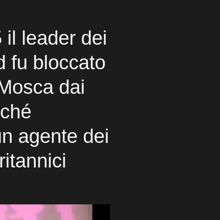
 il leader dei
 fu bloccato
 Mosca dai
rché
un agente dei
ritannici