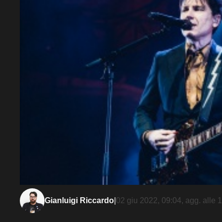
Gianluigi Riccardo
|
02 giu 2022, 09:04
, agg. alle
1