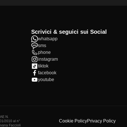
Scrivici & seguici sui Social
whatsapp
sms
phone
instagram
tiktok
facebook
youtube
IAE N.
Cookie Policy
Privacy Policy
/01/2010 al n°
vana Faccioli