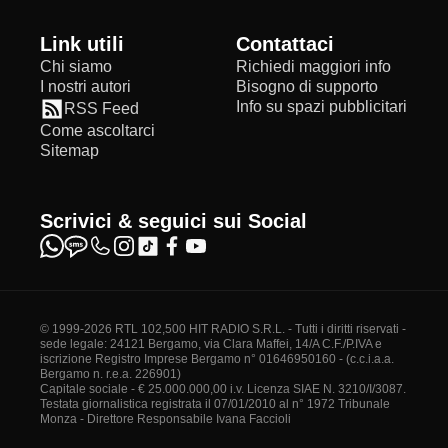
Link utili
Contattaci
Chi siamo
Richiedi maggiori info
I nostri autori
Bisogno di supporto
Info su spazi pubblicitari
RSS Feed
Come ascoltarci
Sitemap
Scrivici & seguici sui Social
© 1999-2026 RTL 102,500 HIT RADIO S.R.L. - Tutti i diritti riservati -
sede legale: 24121 Bergamo, via Clara Maffei, 14/A C.F./P.IVA e
iscrizione Registro Imprese Bergamo n° 01646950160 - (c.c.i.a.a.
Bergamo n. r.e.a. 226901)
Capitale sociale - € 25.000.000,00 i.v. Licenza SIAE N. 3210/I/3087.
Testata giornalistica registrata il 07/01/2010 al n° 1972 Tribunale
Monza - Direttore Responsabile Ivana Faccioli