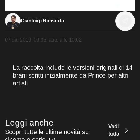
Gianluigi Riccardo
07 giu 2019, 09:35
, agg. alle
10:02
La raccolta include le versioni originali di 14
brani scritti inizialmente da Prince per altri
artisti
Leggi anche
Vedi
Scopri tutte le ultime novità su
tutto
cinema e serie TV.