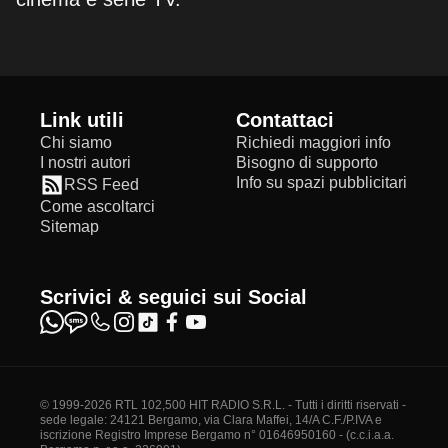
Link utili
Contattaci
Chi siamo
Richiedi maggiori info
I nostri autori
Bisogno di supporto
Info su spazi pubblicitari
RSS Feed
Come ascoltarci
Sitemap
Scrivici & seguici sui Social
© 1999-2026 RTL 102,500 HIT RADIO S.R.L. - Tutti i diritti riservati -
sede legale: 24121 Bergamo, via Clara Maffei, 14/A C.F./P.IVA e
iscrizione Registro Imprese Bergamo n° 01646950160 - (c.c.i.a.a.