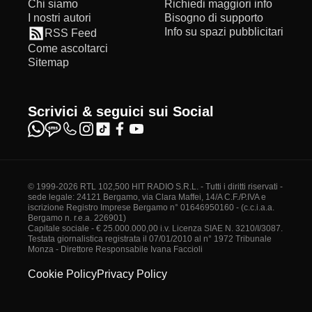
Chi siamo
Richiedi maggiori info
I nostri autori
Bisogno di supporto
Info su spazi pubblicitari
RSS Feed
Come ascoltarci
Sitemap
Scrivici & seguici sui Social
© 1999-2026 RTL 102,500 HIT RADIO S.R.L. - Tutti i diritti riservati -
sede legale: 24121 Bergamo, via Clara Maffei, 14/A C.F./P.IVA e
iscrizione Registro Imprese Bergamo n° 01646950160 - (c.c.i.a.a.
Bergamo n. r.e.a. 226901)
Capitale sociale - € 25.000.000,00 i.v. Licenza SIAE N. 3210/I/3087.
Testata giornalistica registrata il 07/01/2010 al n° 1972 Tribunale
Monza - Direttore Responsabile Ivana Faccioli
Cookie Policy
Privacy Policy