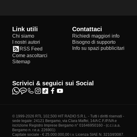
Link utili
Contattaci
Chi siamo
Richiedi maggiori info
I nostri autori
Bisogno di supporto
Info su spazi pubblicitari
RSS Feed
Come ascoltarci
Sitemap
Scrivici & seguici sui Social
© 1999-2026 RTL 102,500 HIT RADIO S.R.L. - Tutti i diritti riservati -
sede legale: 24121 Bergamo, via Clara Maffei, 14/A C.F./P.IVA e
iscrizione Registro Imprese Bergamo n° 01646950160 - (c.c.i.a.a.
Bergamo n. r.e.a. 226901)
Capitale sociale - € 25.000.000,00 i.v. Licenza SIAE N. 3210/I/3087.