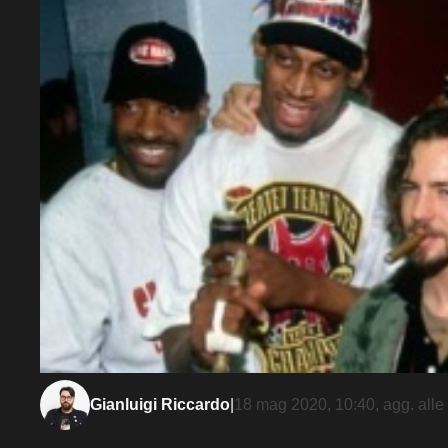
Gianluigi Riccardo
|
18 mag 2020, 10:40
, agg. alle