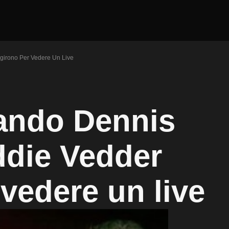
irono Per Vedere Un Live
ando Dennis
die Vedder
vedere un live