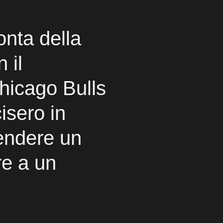
onta della
 il
hicago Bulls
isero in
endere un
re a un