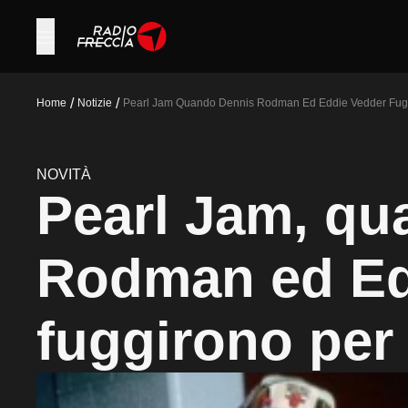
/
/
Home
Notizie
Pearl Jam Quando Dennis Rodman Ed Eddie Vedder Fugg
NOVITÀ
Pearl Jam, qu
Rodman ed Ed
fuggirono per 