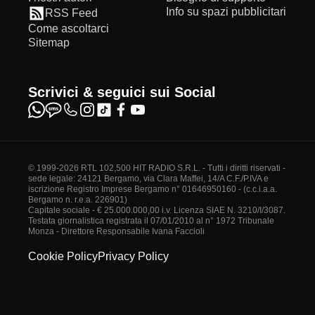
Info su spazi pubblicitari
RSS Feed
Come ascoltarci
Sitemap
Scrivici & seguici sui Social
© 1999-2026 RTL 102,500 HIT RADIO S.R.L. - Tutti i diritti riservati -
sede legale: 24121 Bergamo, via Clara Maffei, 14/A C.F./P.IVA e
iscrizione Registro Imprese Bergamo n° 01646950160 - (c.c.i.a.a.
Bergamo n. r.e.a. 226901)
Capitale sociale - € 25.000.000,00 i.v. Licenza SIAE N. 3210/I/3087.
Testata giornalistica registrata il 07/01/2010 al n° 1972 Tribunale
Monza - Direttore Responsabile Ivana Faccioli
Cookie Policy
Privacy Policy