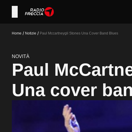
/
/
Home
Notizie
Paul Mccartneygli Stones Una Cover Band Blues
NOVITÀ
Paul McCartne
Una cover ban