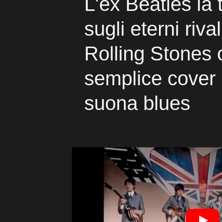
L'ex Beatles la
sugli eterni riva
Rolling Stones
semplice cover
suona blues