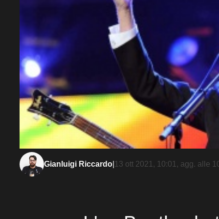
Gianluigi Riccardo
|
13 ott 2021, 10:01
, agg. alle
1