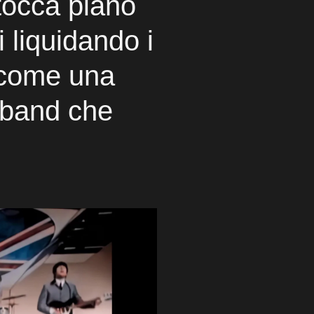
 tocca piano
li liquidando i
 come una
 band che