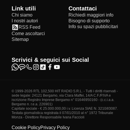
Link utili
Contattaci
Chi siamo
Richiedi maggiori info
I nostri autori
Bisogno di supporto
Info su spazi pubblicitari
RSS Feed
Come ascoltarci
Sitemap
Scrivici & seguici sui Social
© 1999-2026 RTL 102,500 HIT RADIO S.R.L. - Tutti i diritti riservati -
sede legale: 24121 Bergamo, via Clara Maffei, 14/A C.F./P.IVA e
iscrizione Registro Imprese Bergamo n° 01646950160 - (c.c.i.a.a.
Bergamo n. r.e.a. 226901)
Capitale sociale - € 25.000.000,00 i.v. Licenza SIAE N. 3210/I/3087.
Testata giornalistica registrata il 07/01/2010 al n° 1972 Tribunale
Monza - Direttore Responsabile Ivana Faccioli
Cookie Policy
Privacy Policy