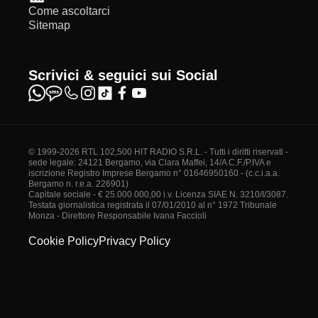
Come ascoltarci
Sitemap
Scrivici & seguici sui Social
© 1999-2026 RTL 102,500 HIT RADIO S.R.L. - Tutti i diritti riservati -
sede legale: 24121 Bergamo, via Clara Maffei, 14/A C.F./P.IVA e
iscrizione Registro Imprese Bergamo n° 01646950160 - (c.c.i.a.a.
Bergamo n. r.e.a. 226901)
Capitale sociale - € 25.000.000,00 i.v. Licenza SIAE N. 3210/I/3087.
Testata giornalistica registrata il 07/01/2010 al n° 1972 Tribunale
Monza - Direttore Responsabile Ivana Faccioli
Cookie Policy
Privacy Policy