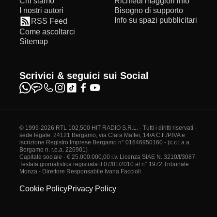
Chi siamo
Richiedi maggiori info
I nostri autori
Bisogno di supporto
Info su spazi pubblicitari
RSS Feed
Come ascoltarci
Sitemap
Scrivici & seguici sui Social
© 1999-2026 RTL 102,500 HIT RADIO S.R.L. - Tutti i diritti riservati -
sede legale: 24121 Bergamo, via Clara Maffei, 14/A C.F./P.IVA e
iscrizione Registro Imprese Bergamo n° 01646950160 - (c.c.i.a.a.
Bergamo n. r.e.a. 226901)
Capitale sociale - € 25.000.000,00 i.v. Licenza SIAE N. 3210/I/3087.
Testata giornalistica registrata il 07/01/2010 al n° 1972 Tribunale
Monza - Direttore Responsabile Ivana Faccioli
Cookie Policy
Privacy Policy