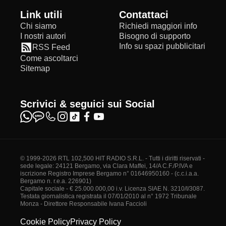
Link utili
Contattaci
Chi siamo
Richiedi maggiori info
I nostri autori
Bisogno di supporto
Info su spazi pubblicitari
RSS Feed
Come ascoltarci
Sitemap
Scrivici & seguici sui Social
© 1999-2026 RTL 102,500 HIT RADIO S.R.L. - Tutti i diritti riservati -
sede legale: 24121 Bergamo, via Clara Maffei, 14/A C.F./P.IVA e
iscrizione Registro Imprese Bergamo n° 01646950160 - (c.c.i.a.a.
Bergamo n. r.e.a. 226901)
Capitale sociale - € 25.000.000,00 i.v. Licenza SIAE N. 3210/I/3087.
Testata giornalistica registrata il 07/01/2010 al n° 1972 Tribunale
Monza - Direttore Responsabile Ivana Faccioli
Cookie Policy
Privacy Policy