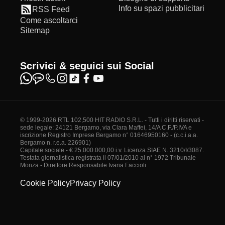
Info su spazi pubblicitari
RSS Feed
Come ascoltarci
Sitemap
Scrivici & seguici sui Social
© 1999-2026 RTL 102,500 HIT RADIO S.R.L. - Tutti i diritti riservati -
sede legale: 24121 Bergamo, via Clara Maffei, 14/A C.F./P.IVA e
iscrizione Registro Imprese Bergamo n° 01646950160 - (c.c.i.a.a.
Bergamo n. r.e.a. 226901)
Capitale sociale - € 25.000.000,00 i.v. Licenza SIAE N. 3210/I/3087.
Testata giornalistica registrata il 07/01/2010 al n° 1972 Tribunale
Monza - Direttore Responsabile Ivana Faccioli
Cookie Policy
Privacy Policy