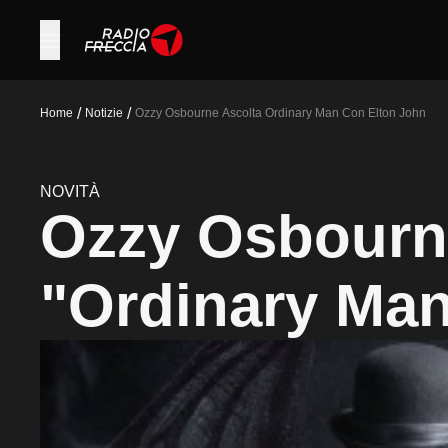
/
/
Home
Notizie
Ozzy Osbourne Ascolta Ordinary Man Con Elton John
NOVITÀ
Ozzy Osbourne
"Ordinary Man