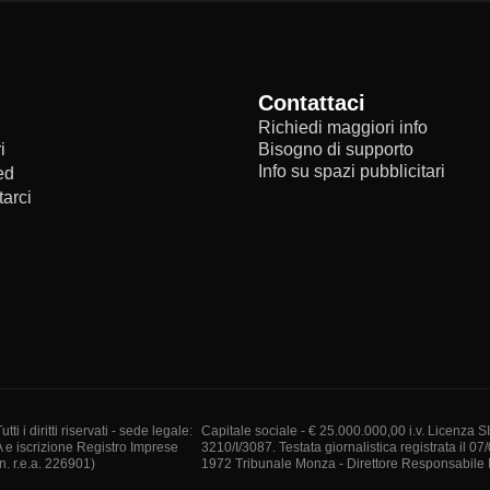
Contattaci
Richiedi maggiori info
i
Bisogno di supporto
Info su spazi pubblicitari
ed
arci
i diritti riservati - sede legale:
Capitale sociale - € 25.000.000,00 i.v. Licenza S
A e iscrizione Registro Imprese
3210/I/3087. Testata giornalistica registrata il 07
. r.e.a. 226901)
1972 Tribunale Monza - Direttore Responsabile I