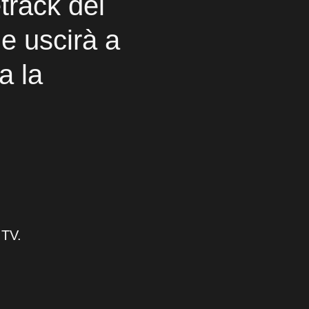
etrack del
e uscirà a
a la
 TV.