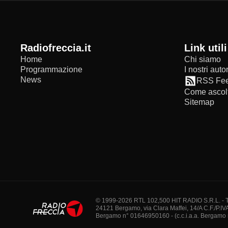
radiofreccia.it
Link utili
Home
Chi siamo
Programmazione
I nostri autor
News
RSS Fe
Come ascolt
Sitemap
© 1999-2026 RTL 102,500 HIT RADIO S.R.L. - Tutti 
24121 Bergamo, via Clara Maffei, 14/A C.F./P.IV
Bergamo n° 01646950160 - (c.c.i.a.a. Bergamo n