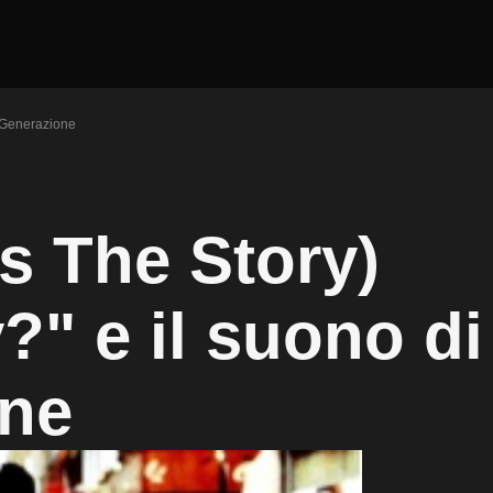
 Generazione
s The Story)
?" e il suono di
one