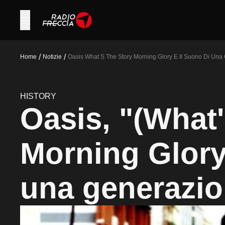
/
/
Home
Notizie
Oasis What S The Story Morning Glory E Il Suono Di Una
HISTORY
Oasis, "(What'
Morning Glory
una generazi