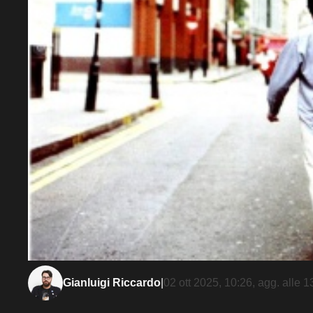
Gianluigi Riccardo
|
02 ott 2025, 10:26
, agg. alle
1