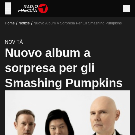
/
/
Home
Notizie
Nuovo Album A Sorpresa Per Gli Smashing Pumpkins
NOVITÀ
Nuovo album a
sorpresa per gli
Smashing Pumpkins