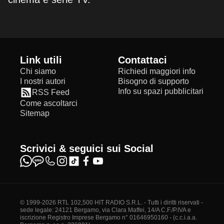
Link utili
Contattaci
Chi siamo
Richiedi maggiori info
I nostri autori
Bisogno di supporto
Info su spazi pubblicitari
RSS Feed
Come ascoltarci
Sitemap
Scrivici & seguici sui Social
© 1999-2026 RTL 102,500 HIT RADIO S.R.L. - Tutti i diritti riservati -
sede legale: 24121 Bergamo, via Clara Maffei, 14/A C.F./P.IVA e
iscrizione Registro Imprese Bergamo n° 01646950160 - (c.c.i.a.a.