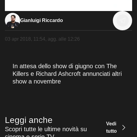
Gianluigi Riccardo
03 apr 2018, 11:54
, agg. alle
12:26
In attesa dello show di giugno con The
Killers e Richard Ashcroft annunciati altri
show a novembre
Leggi anche
Vedi
Scopri tutte le ultime novità su
tutto
cinema e serie TV.