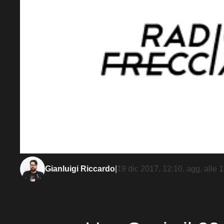
Gianluigi Riccardo
|
19 dic 2017, 12:10
, agg. alle
1