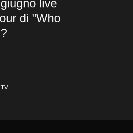
 giugno live
tour di "Who
"?
 TV.