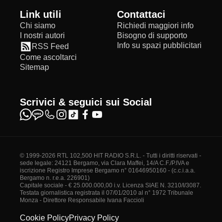
Link utili
Contattaci
Chi siamo
Richiedi maggiori info
I nostri autori
Bisogno di supporto
Info su spazi pubblicitari
RSS Feed
Come ascoltarci
Sitemap
Scrivici & seguici sui Social
© 1999-2026 RTL 102,500 HIT RADIO S.R.L. - Tutti i diritti riservati -
sede legale: 24121 Bergamo, via Clara Maffei, 14/A C.F./P.IVA e
iscrizione Registro Imprese Bergamo n° 01646950160 - (c.c.i.a.a.
Bergamo n. r.e.a. 226901)
Capitale sociale - € 25.000.000,00 i.v. Licenza SIAE N. 3210/I/3087.
Testata giornalistica registrata il 07/01/2010 al n° 1972 Tribunale
Monza - Direttore Responsabile Ivana Faccioli
Cookie Policy
Privacy Policy