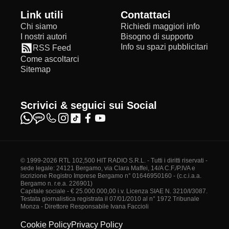
Link utili
Contattaci
Chi siamo
Richiedi maggiori info
I nostri autori
Bisogno di supporto
Info su spazi pubblicitari
RSS Feed
Come ascoltarci
Sitemap
Scrivici & seguici sui Social
© 1999-2026 RTL 102,500 HIT RADIO S.R.L. - Tutti i diritti riservati -
sede legale: 24121 Bergamo, via Clara Maffei, 14/A C.F./P.IVA e
iscrizione Registro Imprese Bergamo n° 01646950160 - (c.c.i.a.a.
Bergamo n. r.e.a. 226901)
Capitale sociale - € 25.000.000,00 i.v. Licenza SIAE N. 3210/I/3087.
Testata giornalistica registrata il 07/01/2010 al n° 1972 Tribunale
Monza - Direttore Responsabile Ivana Faccioli
Cookie Policy
Privacy Policy