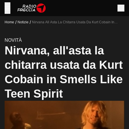
/
/
Home
Notizie
Nirvana All Asta La Chitarra Usata Da Kurt Cobain In
Smells Like Teen Spirit
NOVITÀ
Nirvana, all'asta la
chitarra usata da Kurt
Cobain in Smells Like
Teen Spirit