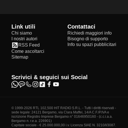
Link utili
Contattaci
Chi siamo
Richiedi maggiori info
I nostri autori
Bisogno di supporto
Info su spazi pubblicitari
RSS Feed
Come ascoltarci
Sitemap
Scrivici & seguici sui Social
© 1999-2026 RTL 102,500 HIT RADIO S.R.L. - Tutti i diritti riservati -
sede legale: 24121 Bergamo, via Clara Maffei, 14/A C.F./P.IVA e
iscrizione Registro Imprese Bergamo n° 01646950160 - (c.c.i.a.a.
Bergamo n. r.e.a. 226901)
Capitale sociale - € 25.000.000,00 i.v. Licenza SIAE N. 3210/I/3087.