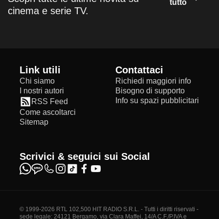
tutto
cinema e serie TV.
Link utili
Contattaci
Chi siamo
Richiedi maggiori info
I nostri autori
Bisogno di supporto
Info su spazi pubblicitari
RSS Feed
Come ascoltarci
Sitemap
Scrivici & seguici sui Social
© 1999-2026 RTL 102,500 HIT RADIO S.R.L. - Tutti i diritti riservati -
sede legale: 24121 Bergamo, via Clara Maffei, 14/A C.F./P.IVA e