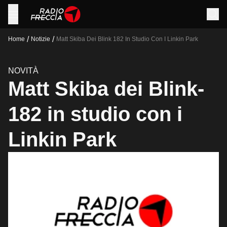
/
/
Home
Notizie
Matt Skiba Dei Blink 182 In Studio Con I Linkin Park
NOVITÀ
Matt Skiba dei Blink-
182 in studio con i
Linkin Park