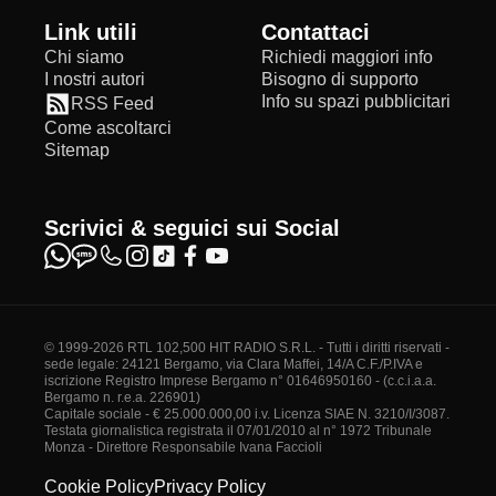
Link utili
Contattaci
Chi siamo
Richiedi maggiori info
I nostri autori
Bisogno di supporto
Info su spazi pubblicitari
RSS Feed
Come ascoltarci
Sitemap
Scrivici & seguici sui Social
© 1999-2026 RTL 102,500 HIT RADIO S.R.L. - Tutti i diritti riservati -
sede legale: 24121 Bergamo, via Clara Maffei, 14/A C.F./P.IVA e
iscrizione Registro Imprese Bergamo n° 01646950160 - (c.c.i.a.a.
Bergamo n. r.e.a. 226901)
Capitale sociale - € 25.000.000,00 i.v. Licenza SIAE N. 3210/I/3087.
Testata giornalistica registrata il 07/01/2010 al n° 1972 Tribunale
Monza - Direttore Responsabile Ivana Faccioli
Cookie Policy
Privacy Policy