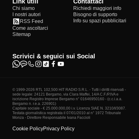
Link utili
Contattaci
Chi siamo
Richiedi maggiori info
I nostri autori
Bisogno di supporto
Info su spazi pubblicitari
RSS Feed
Come ascoltarci
Sitemap
Scrivici & seguici sui Social
© 1999-2026 RTL 102,500 HIT RADIO S.R.L. - Tutti i diritti riservati -
sede legale: 24121 Bergamo, via Clara Maffei, 14/A C.F./P.IVA e
iscrizione Registro Imprese Bergamo n° 01646950160 - (c.c.i.a.a.
Bergamo n. r.e.a. 226901)
Capitale sociale - € 25.000.000,00 i.v. Licenza SIAE N. 3210/I/3087.
Testata giornalistica registrata il 07/01/2010 al n° 1972 Tribunale
Monza - Direttore Responsabile Ivana Faccioli
Cookie Policy
Privacy Policy