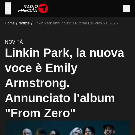
/
/
Home
Notizie
Linkin Park Annunciato Il Ritorno Dal Vivo Nel 2025
NOVITÀ
Linkin Park, la nuova
voce è Emily
Armstrong.
Annunciato l'album
"From Zero"