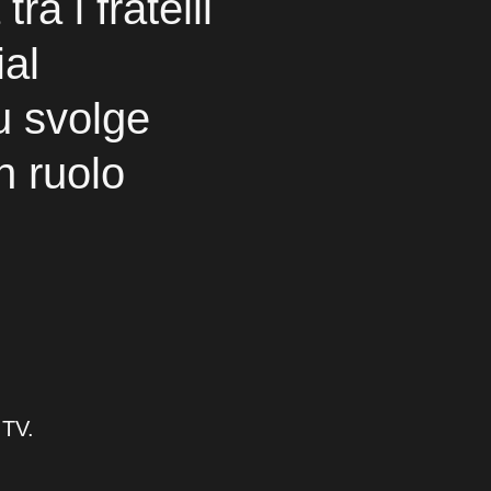
tra i fratelli
ial
lu svolge
n ruolo
 TV.