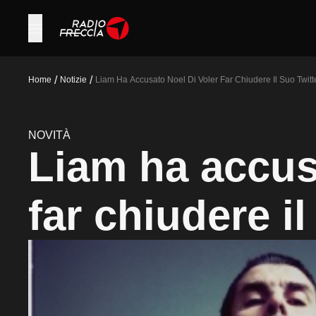
/
/
Home
Notizie
Liam Ha Accusato Noel Di Voler Far Chiudere Il Suo Twitt
NOVITÀ
Liam ha accus
far chiudere il