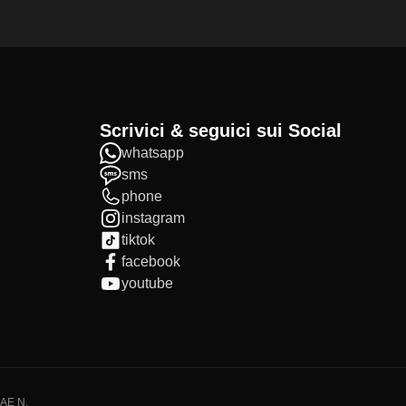
Scrivici & seguici sui Social
whatsapp
sms
phone
instagram
tiktok
facebook
youtube
IAE N.