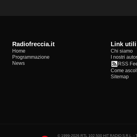
radiofreccia.it
Link utili
Home
Chi siamo
Programmazione
I nostri autor
News
RSS Fe
Come ascolt
Sitemap
© 1999-2026 RTL 102,500 HIT RADIO S.R.L. - Tutti 