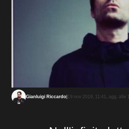
Gianluigi Riccardo
|
19 nov 2019, 11:41
, agg. alle