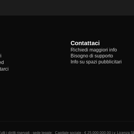
Contattaci
Richiedi maggiori info
i
Bisogno di supporto
Info su spazi pubblicitari
ed
arci
i diritti riservati - sede legale:
Capitale sociale - € 25.000.000,00 i.v. Licenza S