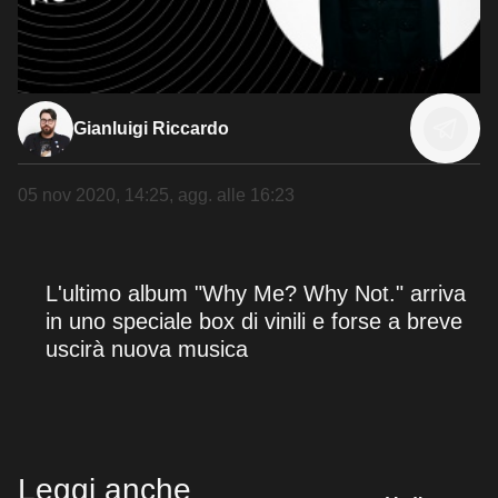
Gianluigi Riccardo
05 nov 2020, 14:25
, agg. alle
16:23
L'ultimo album "Why Me? Why Not." arriva
in uno speciale box di vinili e forse a breve
uscirà nuova musica
Leggi anche