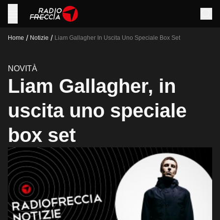
/
/
Home
Notizie
Liam Gallagher In Uscita Uno Speciale Box Set
NOVITÀ
Liam Gallagher, in
uscita uno speciale
box set