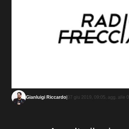
Gianluigi Riccardo
|
07 giu 2019, 09:05
, agg. alle
0