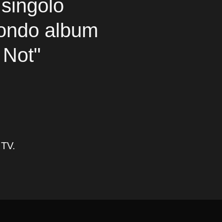
 singolo
condo album
Not"
 TV.