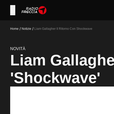
/
/
Home
Notizie
Liam Gallagher Il Ritorno Con Shockwave
NOVITÀ
Liam Gallagher
'Shockwave'