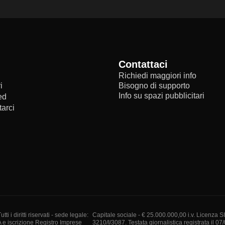
Contattaci
Richiedi maggiori info
i
Bisogno di supporto
Info su spazi pubblicitari
ed
arci
i diritti riservati - sede legale:
Capitale sociale - € 25.000.000,00 i.v. Licenza S
A e iscrizione Registro Imprese
3210/I/3087. Testata giornalistica registrata il 07