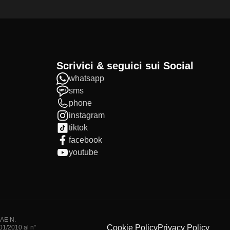
Scrivici & seguici sui Social
whatsapp
sms
phone
instagram
tiktok
facebook
youtube
IAE N.
Cookie Policy
Privacy Policy
/01/2010 al n°