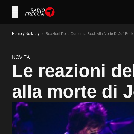
/
/
Home
Notizie
Le Reazioni Della Comunita Rock Alla Morte Di Jeff Beck
NOVITÀ
Le reazioni de
alla morte di 