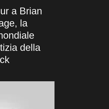
ur a Brian
ge, la
mondiale
tizia della
eck