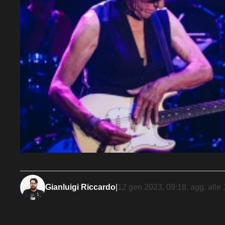
Gianluigi Riccardo
|
12 gen 2023, 09:18
, agg. alle