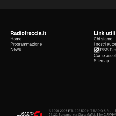
radiofreccia.it
Link utili
Home
Chi siamo
Programmazione
I nostri autor
News
RSS Fe
Come ascolt
Sitemap
© 1999-2026 RTL 102,500 HIT RADIO S.R.L. - Tutti 
24121 Bergamo, via Clara Maffei, 14/A C.F./P.IV