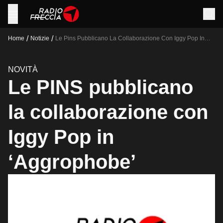
/
/
Home
Notizie
Le Pins Pubblicano La Collaborazione Con Iggy Pop In
Aggrophobe
NOVITÀ
Le PINS pubblicano
la collaborazione con
Iggy Pop in
‘Aggrophobe’