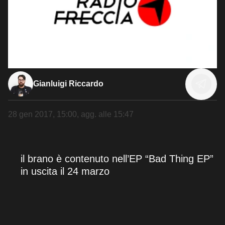
Gianluigi Riccardo
28 gen 2017, 15:00
, agg. alle
15:47
il brano è contenuto nell’EP “Bad Thing EP”
in uscita il 24 marzo