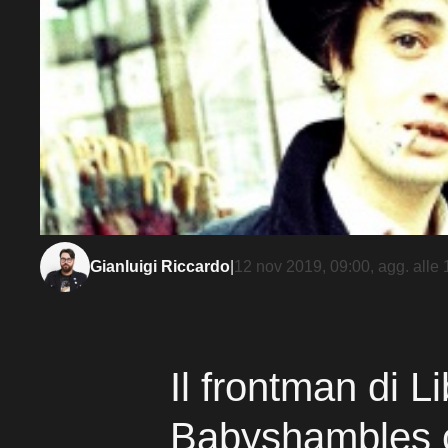
Gianluigi Riccardo
|
12 nov 2019, 09:00
, agg. alle
Il frontman di L
Babyshambles c