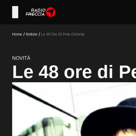
/
/
Home
Notizie
Le 48 Ore Di Pete Doherty
NOVITÀ
Le 48 ore di P