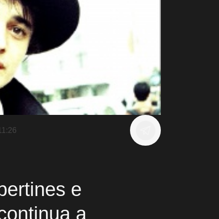
11:26
ibertines e
ontinua a