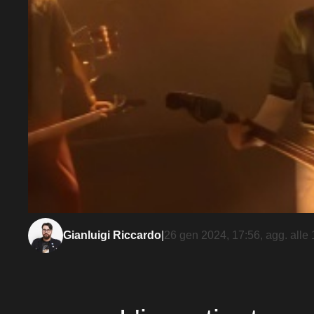
Gianluigi Riccardo
|
26 gen 2024, 17:56
, agg. alle