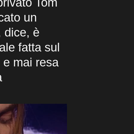
 privato Tom
cato un
 dice, è
ale fatta sul
 e mai resa
a