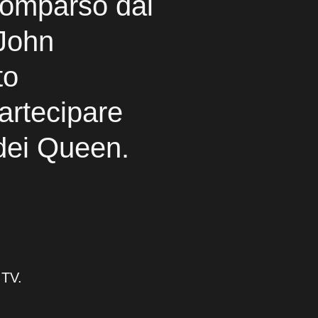
omparso dai
 John
to
artecipare
dei Queen.
 TV.