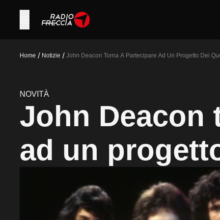
/
/
Home
Notizie
John Deacon Torna A Partecipare Ad Un Progetto Dei Q
NOVITÀ
John Deacon t
ad un progett