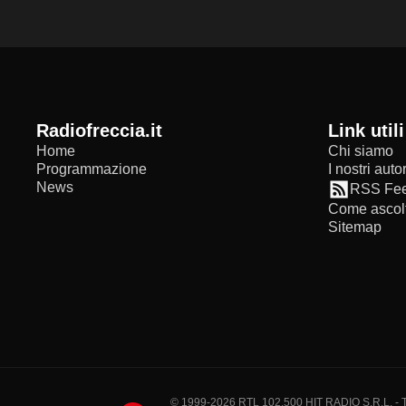
radiofreccia.it
Link utili
Home
Chi siamo
Programmazione
I nostri autor
News
RSS Fe
Come ascolt
Sitemap
© 1999-2026 RTL 102,500 HIT RADIO S.R.L. - Tutti 