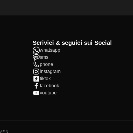
Scrivici & seguici sui Social
whatsapp
sms
phone
instagram
tiktok
facebook
youtube
IAE N.