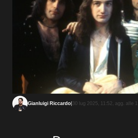
Gianluigi Riccardo
|
30 lug 2025, 11:52
, agg. alle
1