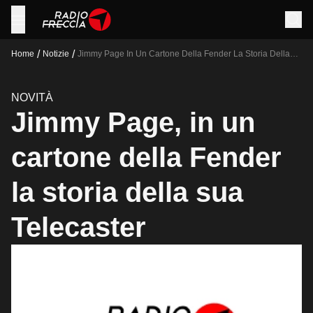
/
/
Home
Notizie
Jimmy Page In Un Cartone Della Fender La Storia Della
Sua Telecaster
NOVITÀ
Jimmy Page, in un
cartone della Fender
la storia della sua
Telecaster