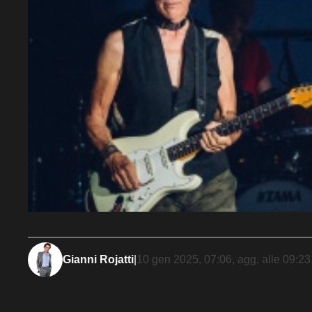
Gianni Rojatti
|
10 gen 2025, 07:06
, agg. alle
09:23