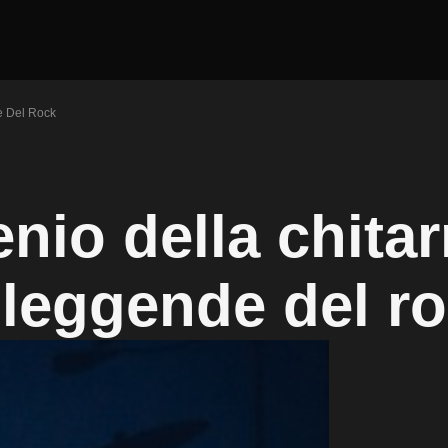
e Del Rock
enio della chitar
 leggende del r