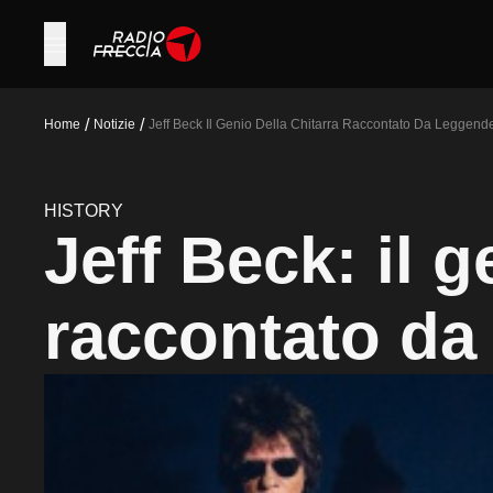
/
/
Home
Notizie
Jeff Beck Il Genio Della Chitarra Raccontato Da Leggend
HISTORY
Jeff Beck: il g
raccontato da