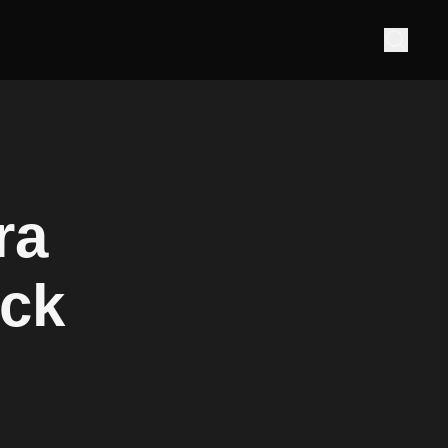
ra
ock