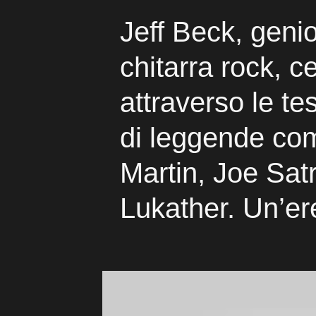
Jeff Beck, genio
chitarra rock, c
attraverso le t
di leggende co
Martin, Joe Sat
Lukather. Un’er