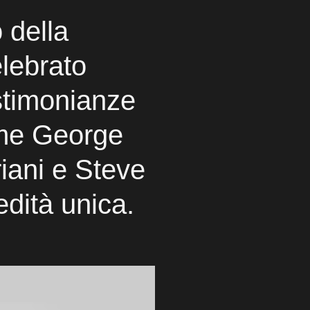
 della
elebrato
estimonianze
me George
riani e Steve
edità unica.