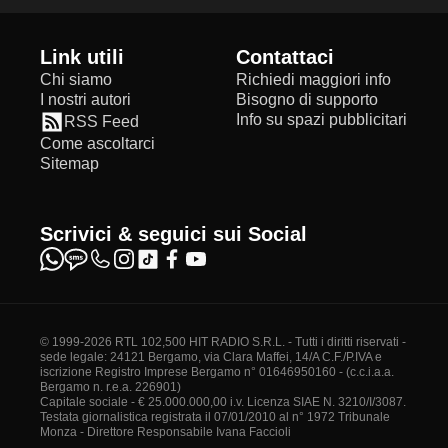
Link utili
Contattaci
Chi siamo
Richiedi maggiori info
I nostri autori
Bisogno di supporto
Info su spazi pubblicitari
RSS Feed
Come ascoltarci
Sitemap
Scrivici & seguici sui Social
© 1999-2026 RTL 102,500 HIT RADIO S.R.L. - Tutti i diritti riservati -
sede legale: 24121 Bergamo, via Clara Maffei, 14/A C.F./P.IVA e
iscrizione Registro Imprese Bergamo n° 01646950160 - (c.c.i.a.a.
Bergamo n. r.e.a. 226901)
Capitale sociale - € 25.000.000,00 i.v. Licenza SIAE N. 3210/I/3087.
Testata giornalistica registrata il 07/01/2010 al n° 1972 Tribunale
Monza - Direttore Responsabile Ivana Faccioli