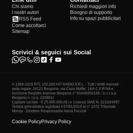
Chi siamo
Richiedi maggiori info
I nostri autori
Bisogno di supporto
Info su spazi pubblicitari
RSS Feed
Come ascoltarci
Sitemap
Scrivici & seguici sui Social
© 1999-2026 RTL 102,500 HIT RADIO S.R.L. - Tutti i diritti riservati -
sede legale: 24121 Bergamo, via Clara Maffei, 14/A C.F./P.IVA e
iscrizione Registro Imprese Bergamo n° 01646950160 - (c.c.i.a.a.
Bergamo n. r.e.a. 226901)
Capitale sociale - € 25.000.000,00 i.v. Licenza SIAE N. 3210/I/3087.
Testata giornalistica registrata il 07/01/2010 al n° 1972 Tribunale
Monza - Direttore Responsabile Ivana Faccioli
Cookie Policy
Privacy Policy