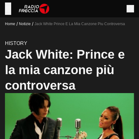
/
/
Home
Notizie
Jack White Prince E La Mia Canzone Piu Controversa
HISTORY
Jack White: Prince e
la mia canzone più
controversa