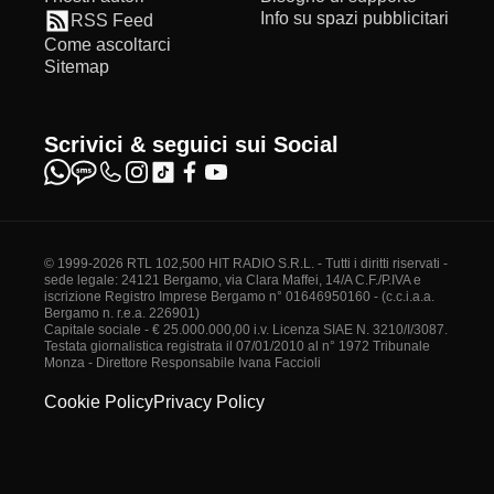
Info su spazi pubblicitari
RSS Feed
Come ascoltarci
Sitemap
Scrivici & seguici sui Social
© 1999-2026 RTL 102,500 HIT RADIO S.R.L. - Tutti i diritti riservati -
sede legale: 24121 Bergamo, via Clara Maffei, 14/A C.F./P.IVA e
iscrizione Registro Imprese Bergamo n° 01646950160 - (c.c.i.a.a.
Bergamo n. r.e.a. 226901)
Capitale sociale - € 25.000.000,00 i.v. Licenza SIAE N. 3210/I/3087.
Testata giornalistica registrata il 07/01/2010 al n° 1972 Tribunale
Monza - Direttore Responsabile Ivana Faccioli
Cookie Policy
Privacy Policy