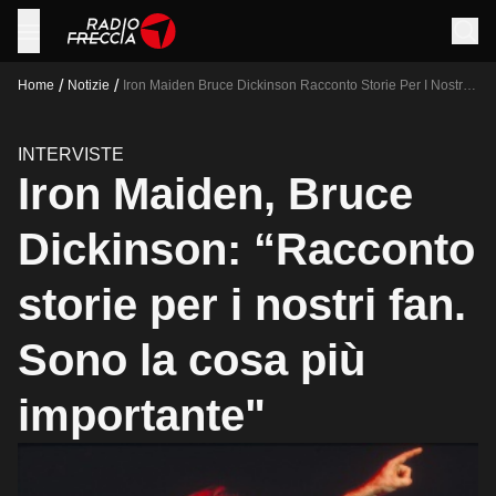
/
/
Home
Notizie
Iron Maiden Bruce Dickinson Racconto Storie Per I Nostri
Fan Sono La Cosa Piu Importante
INTERVISTE
Iron Maiden, Bruce
Dickinson: “Racconto
storie per i nostri fan.
Sono la cosa più
importante"