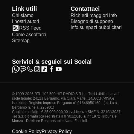
Link utili
Contattaci
Chi siamo
Richiedi maggiori info
I nostri autori
Bisogno di supporto
Info su spazi pubblicitari
RSS Feed
Come ascoltarci
Sitemap
Scrivici & seguici sui Social
© 1999-2026 RTL 102,500 HIT RADIO S.R.L. - Tutti i diritti riservati -
sede legale: 24121 Bergamo, via Clara Maffei, 14/A C.F./P.IVA e
iscrizione Registro Imprese Bergamo n° 01646950160 - (c.c.i.a.a.
Bergamo n. r.e.a. 226901)
Capitale sociale - € 25.000.000,00 i.v. Licenza SIAE N. 3210/I/3087.
Testata giornalistica registrata il 07/01/2010 al n° 1972 Tribunale
Monza - Direttore Responsabile Ivana Faccioli
Cookie Policy
Privacy Policy