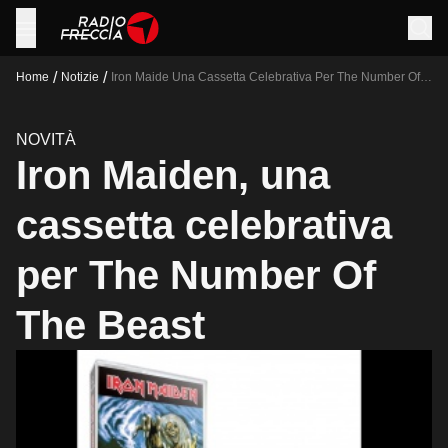
/
/
Home
Notizie
Iron Maide Una Cassetta Celebrativa Per The Number Of
The Beast
NOVITÀ
Iron Maiden, una
cassetta celebrativa
per The Number Of
The Beast