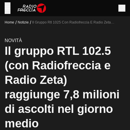
/
/
Home
Notizie
Il Gruppo Rtl 1025 Con Radiofreccia E Radio Zeta
Raggiunge 78 Milioni Di Ascolti Nel Giorno Medio
NOVITÀ
Il gruppo RTL 102.5
(con Radiofreccia e
Radio Zeta)
raggiunge 7,8 milioni
di ascolti nel giorno
medio