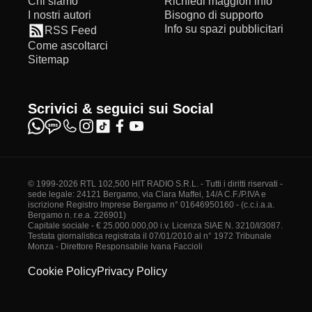
Chi siamo
Richiedi maggiori info
I nostri autori
Bisogno di supporto
Info su spazi pubblicitari
RSS Feed
Come ascoltarci
Sitemap
Scrivici & seguici sui Social
© 1999-2026 RTL 102,500 HIT RADIO S.R.L. - Tutti i diritti riservati -
sede legale: 24121 Bergamo, via Clara Maffei, 14/A C.F./P.IVA e
iscrizione Registro Imprese Bergamo n° 01646950160 - (c.c.i.a.a.
Bergamo n. r.e.a. 226901)
Capitale sociale - € 25.000.000,00 i.v. Licenza SIAE N. 3210/I/3087.
Testata giornalistica registrata il 07/01/2010 al n° 1972 Tribunale
Monza - Direttore Responsabile Ivana Faccioli
Cookie Policy
Privacy Policy