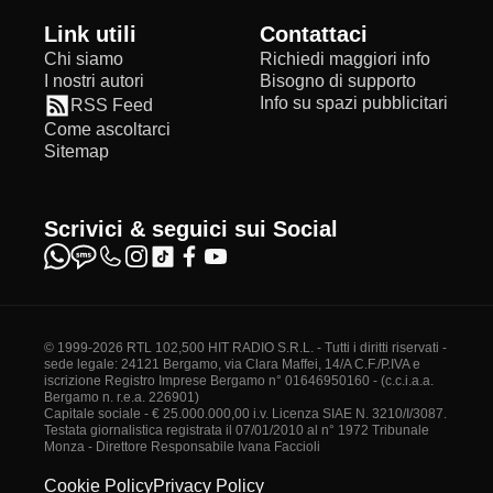
Link utili
Contattaci
Chi siamo
Richiedi maggiori info
I nostri autori
Bisogno di supporto
Info su spazi pubblicitari
RSS Feed
Come ascoltarci
Sitemap
Scrivici & seguici sui Social
© 1999-2026 RTL 102,500 HIT RADIO S.R.L. - Tutti i diritti riservati -
sede legale: 24121 Bergamo, via Clara Maffei, 14/A C.F./P.IVA e
iscrizione Registro Imprese Bergamo n° 01646950160 - (c.c.i.a.a.
Bergamo n. r.e.a. 226901)
Capitale sociale - € 25.000.000,00 i.v. Licenza SIAE N. 3210/I/3087.
Testata giornalistica registrata il 07/01/2010 al n° 1972 Tribunale
Monza - Direttore Responsabile Ivana Faccioli
Cookie Policy
Privacy Policy