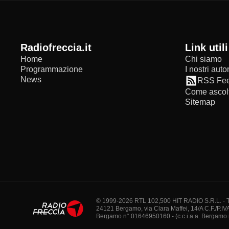
radiofreccia.it
Link utili
Home
Chi siamo
Programmazione
I nostri autor
News
RSS Fe
Come ascolt
Sitemap
© 1999-2026 RTL 102,500 HIT RADIO S.R.L. - Tutti 
24121 Bergamo, via Clara Maffei, 14/A C.F./P.IV
Bergamo n° 01646950160 - (c.c.i.a.a. Bergamo n