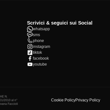
Scrivici & seguici sui Social
whatsapp
sms
phone
instagram
tiktok
facebook
youtube
IAE N.
Cookie Policy
Privacy Policy
/01/2010 al n°
vana Faccioli