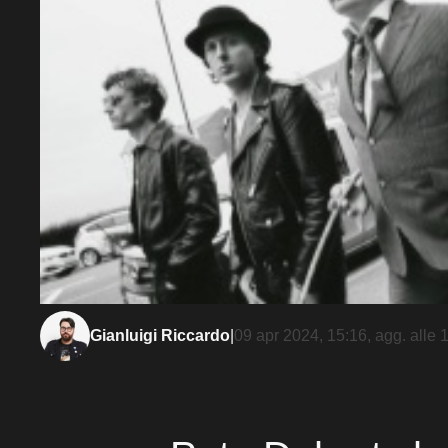
Gianluigi Riccardo
|
09 apr 2024, 15:16
, agg. alle
1