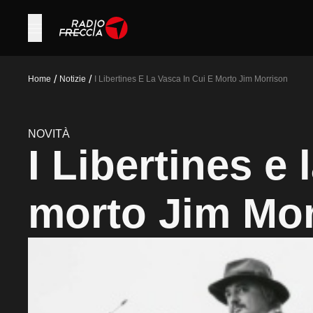
/
/
Home
Notizie
I Libertines E La Vasca In Cui E Morto Jim Morrison
NOVITÀ
I Libertines e 
morto Jim Mor