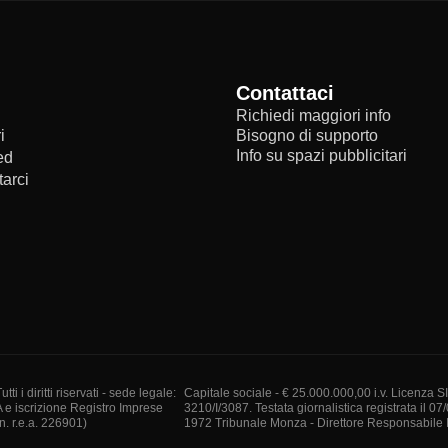
Contattaci
Richiedi maggiori info
i
Bisogno di supporto
Info su spazi pubblicitari
ed
arci
i diritti riservati - sede legale:
Capitale sociale - € 25.000.000,00 i.v. Licenza S
A e iscrizione Registro Imprese
3210/I/3087. Testata giornalistica registrata il 07
. r.e.a. 226901)
1972 Tribunale Monza - Direttore Responsabile I