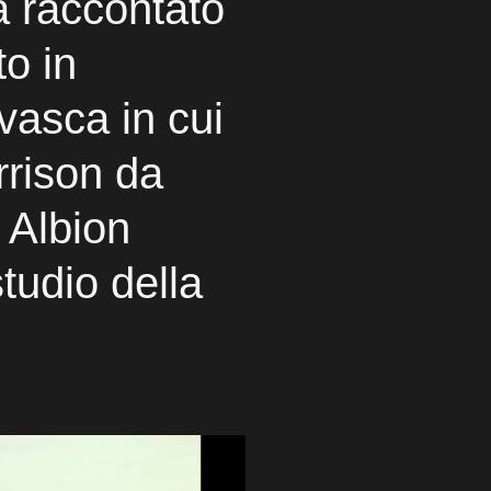
a raccontato
to in
vasca in cui
rrison da
e Albion
tudio della