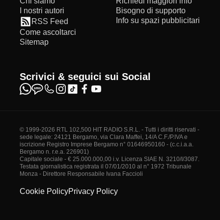
Chi siamo
Richiedi maggiori info
I nostri autori
Bisogno di supporto
Info su spazi pubblicitari
RSS Feed
Come ascoltarci
Sitemap
Scrivici & seguici sui Social
© 1999-2026 RTL 102,500 HIT RADIO S.R.L. - Tutti i diritti riservati -
sede legale: 24121 Bergamo, via Clara Maffei, 14/A C.F./P.IVA e
iscrizione Registro Imprese Bergamo n° 01646950160 - (c.c.i.a.a.
Bergamo n. r.e.a. 226901)
Capitale sociale - € 25.000.000,00 i.v. Licenza SIAE N. 3210/I/3087.
Testata giornalistica registrata il 07/01/2010 al n° 1972 Tribunale
Monza - Direttore Responsabile Ivana Faccioli
Cookie Policy
Privacy Policy