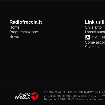
radiofreccia.it
Link utili
Home
Chi siamo
Programmazione
I nostri autor
News
RSS Fe
Come ascolt
Sitemap
© 1999-2026 RTL 102,500 HIT RADIO S.R.L. - Tutti 
24121 Bergamo, via Clara Maffei, 14/A C.F./P.IV
Bergamo n° 01646950160 - (c.c.i.a.a. Bergamo n