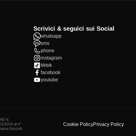
Scrivici & seguici sui Social
whatsapp
sms
phone
instagram
tiktok
facebook
youtube
IAE N.
Cookie Policy
Privacy Policy
/01/2010 al n°
vana Faccioli