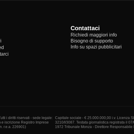
Contattaci
Richiedi maggiori info
i
Bisogno di supporto
Info su spazi pubblicitari
ed
arci
i diritti riservati - sede legale:
Capitale sociale - € 25.000.000,00 i.v. Licenza S
A e iscrizione Registro Imprese
3210/I/3087. Testata giornalistica registrata il 07
. r.e.a. 226901)
1972 Tribunale Monza - Direttore Responsabile I