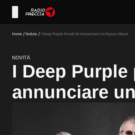
/
/
Home
Notizie
I Deep Purple Pronti Ad Annunciare Un Nuovo Album
NOVITÀ
I Deep Purple 
annunciare u