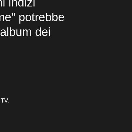
 indizi
me" potrebbe
 album dei
 TV.