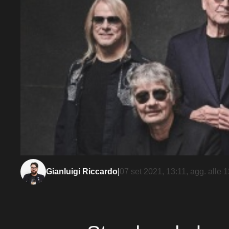
Gianluigi Riccardo
|
07 set 2021, 13:11
, agg. alle
1