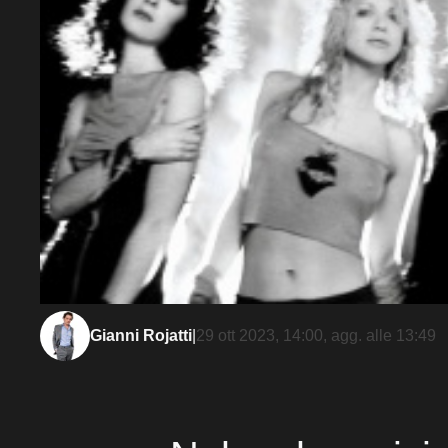
Gianni Rojatti
|
29 ott 2023, 14:00
, agg. alle
13:49