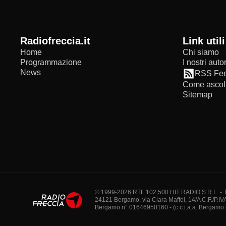
radiofreccia.it
Link utili
Home
Chi siamo
Programmazione
I nostri autor
News
RSS Fe
Come ascolt
Sitemap
© 1999-2026 RTL 102,500 HIT RADIO S.R.L. - Tutti 
24121 Bergamo, via Clara Maffei, 14/A C.F./P.IV
Bergamo n° 01646950160 - (c.c.i.a.a. Bergamo n