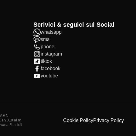
Scrivici & seguici sui Social
whatsapp
sms
phone
instagram
tiktok
facebook
youtube
IAE N.
Cookie Policy
Privacy Policy
/01/2010 al n°
vana Faccioli