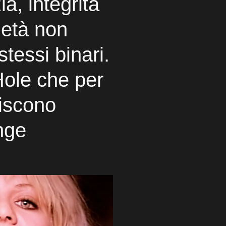
ia, integrità
rietà non
stessi binari.
Hole che per
discono
unge