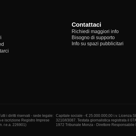
Contattaci
Richiedi maggiori info
i
Bisogno di supporto
Info su spazi pubblicitari
ed
arci
i diritti riservati - sede legale:
Capitale sociale - € 25.000.000,00 i.v. Licenza S
A e iscrizione Registro Imprese
3210/I/3087. Testata giornalistica registrata il 07
. r.e.a. 226901)
1972 Tribunale Monza - Direttore Responsabile I