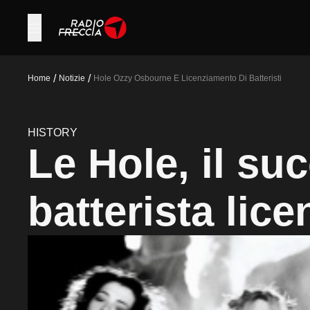
/
/
Home
Notizie
Hole Ozzy Osbourne E Licenziamento Di Batteristi
HISTORY
Le Hole, il su
batterista lice